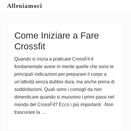
Menu
Skip
Skip
Skip
Alleniamoci
to
to
to
Guide
main
primary
footer
su
content
sidebar
Come Iniziare a Fare
Come
Allenarsi
Crossfit
Quando si inizia a praticare CrossFit è
fondamentale avere in mente quelle che sono le
principali indicazioni per preparare il corpo a
un’attività senza dubbio dura, ma anche piena di
soddisfazioni. Quali sono i consigli da non
dimenticare quando si muovono i primi passi nel
mondo del CrossFit? Ecco i più importanti. -Non
trascurare la …