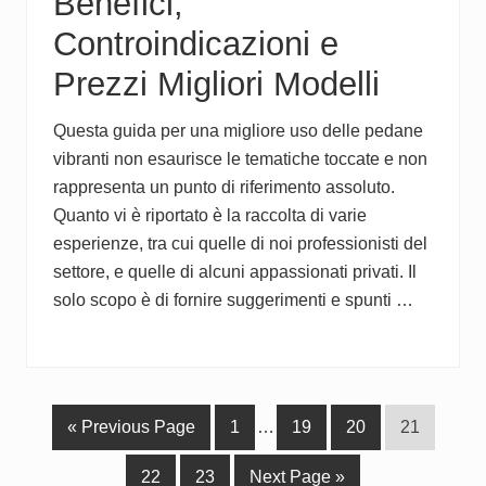
Benefici,
Controindicazioni e
Prezzi Migliori Modelli
Questa guida per una migliore uso delle pedane
vibranti non esaurisce le tematiche toccate e non
rappresenta un punto di riferimento assoluto.
Quanto vi è riportato è la raccolta di varie
esperienze, tra cui quelle di noi professionisti del
settore, e quelle di alcuni appassionati privati. Il
solo scopo è di fornire suggerimenti e spunti …
G
P
Interim
P
P
P
«
Previous Page
1
…
19
20
21
o
a
pages
a
a
a
P
P
G
22
23
Next Page »
t
g
omitted
g
g
g