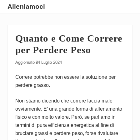
Menu
Skip
Skip
Skip
Alleniamoci
to
to
to
Guide
main
primary
footer
su
content
sidebar
Quanto e Come Correre
Come
Allenarsi
per Perdere Peso
Aggiornato il
4 Luglio 2024
Correre potrebbe non essere la soluzione per
perdere grasso.
Non stiamo dicendo che correre faccia male
ovviamente. E’ una grande forma di allenamento
fisico e con molto valore. Però, se parliamo in
termini di pura efficienza energetica al fine di
bruciare grassi e perdere peso, forse rivalutare