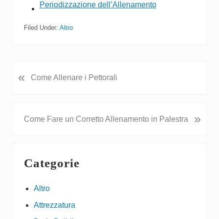
Periodizzazione dell’Allenamento
Filed Under:
Altro
«
P
Come Allenare i Pettorali
r
e
v
N
»
Come Fare un Corretto Allenamento in Palestra
i
e
o
x
u
Primary
t
s
Categorie
P
Sidebar
P
o
o
s
Altro
s
t
t
Attrezzatura
:
: