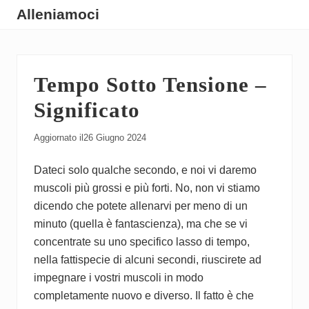
Menu
Skip
Skip
Skip
Alleniamoci
to
to
to
Guide
main
primary
footer
su
content
sidebar
Tempo Sotto Tensione –
Come
Allenarsi
Significato
Aggiornato il
26 Giugno 2024
Dateci solo qualche secondo, e noi vi daremo
muscoli più grossi e più forti. No, non vi stiamo
dicendo che potete allenarvi per meno di un
minuto (quella è fantascienza), ma che se vi
concentrate su uno specifico lasso di tempo,
nella fattispecie di alcuni secondi, riuscirete ad
impegnare i vostri muscoli in modo
completamente nuovo e diverso. Il fatto è che