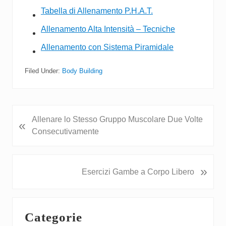
Tabella di Allenamento P.H.A.T.
Allenamento Alta Intensità – Tecniche
Allenamento con Sistema Piramidale
Filed Under:
Body Building
P
Allenare lo Stesso Gruppo Muscolare Due Volte
«
r
Consecutivamente
e
v
i
N
»
Esercizi Gambe a Corpo Libero
o
e
u
x
Primary
s
t
Categorie
P
P
Sidebar