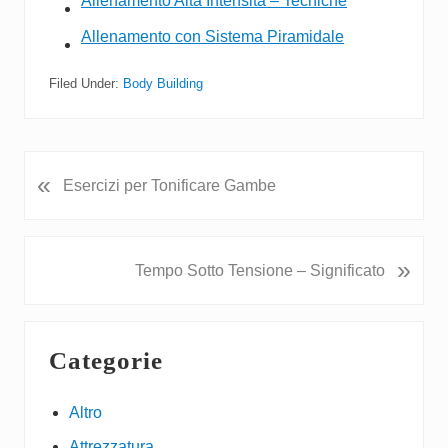
Allenamento Alta Intensità – Tecniche
Allenamento con Sistema Piramidale
Filed Under:
Body Building
«
P
Esercizi per Tonificare Gambe
r
e
v
N
»
Tempo Sotto Tensione – Significato
i
e
o
x
u
Primary
t
s
Categorie
P
Sidebar
P
o
o
s
Altro
s
t
t
Attrezzatura