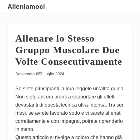
Menu
Skip
Skip
Skip
Alleniamoci
to
to
to
Guide
main
primary
footer
su
content
sidebar
Allenare lo Stesso
Come
Allenarsi
Gruppo Muscolare Due
Volte Consecutivamente
Aggiornato il
23 Luglio 2024
Se siete principianti, allora leggete un’altra guida.
Non siete ancora pronti a sopportare gli effetti
devastanti di questa tecnica ultra-intensa. Tra sei
mesi, se avrete lavorato sodo e vi sarete allenati
correttamente e con impegno, potrete riprenderlo
in mano.
Questo articolo si rivolge a coloro che hanno già