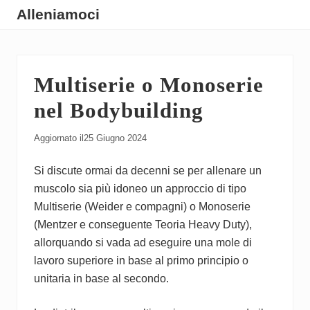
Menu
Skip
Skip
Skip
Alleniamoci
to
to
to
Guide
main
primary
footer
su
content
sidebar
Multiserie o Monoserie
Come
Allenarsi
nel Bodybuilding
Aggiornato il
25 Giugno 2024
Si discute ormai da decenni se per allenare un
muscolo sia più idoneo un approccio di tipo
Multiserie (Weider e compagni) o Monoserie
(Mentzer e conseguente Teoria Heavy Duty),
allorquando si vada ad eseguire una mole di
lavoro superiore in base al primo principio o
unitaria in base al secondo.