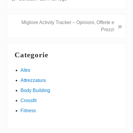
r
e
v
N
Migliore Activity Tracker – Opinioni, Offerte e
»
i
e
Prezzi
o
x
u
t
Primary
s
P
Categorie
P
Sidebar
o
o
s
s
Altro
t
t
:
Attrezzatura
:
Body Building
Crossfit
Fitness