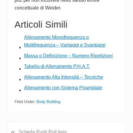
più, per non incorrere nello stesso errore
concettuale di Weider.
Articoli Simili
Allenamento Monofrequenza o
Multifrequenza – Vantaggi e Svantaggi
Massa o Definizione – Numero Ripetizioni
Tabella di Allenamento P.H.A.T.
Allenamento Alta Intensità – Tecniche
Allenamento con Sistema Piramidale
Filed Under:
Body Building
«
P
Scheda Push Pull legs