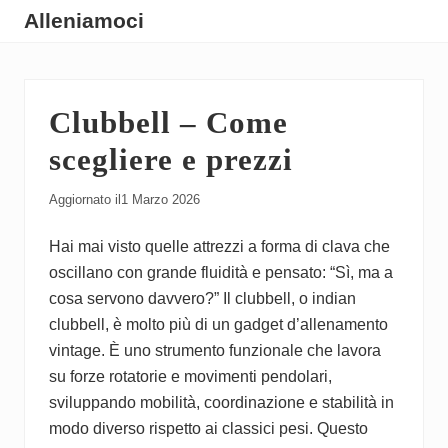
Menu
Skip
Skip
Skip
Alleniamoci
to
to
to
Guide
main
primary
footer
su
content
sidebar
Clubbell – Come
Come
Allenarsi
scegliere e prezzi
Aggiornato il
1 Marzo 2026
Hai mai visto quelle attrezzi a forma di clava che
oscillano con grande fluidità e pensato: “Sì, ma a
cosa servono davvero?” Il clubbell, o indian
clubbell, è molto più di un gadget d’allenamento
vintage. È uno strumento funzionale che lavora
su forze rotatorie e movimenti pendolari,
sviluppando mobilità, coordinazione e stabilità in
modo diverso rispetto ai classici pesi. Questo